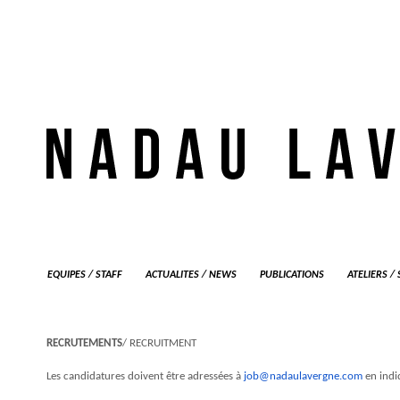
EQUIPES / STAFF
ACTUALITES / NEWS
PUBLICATIONS
ATELIERS /
RECRUTEMENTS
/ RECRUITMENT
Les candidatures doivent être adressées à
job@nadaulavergne.com
en indi