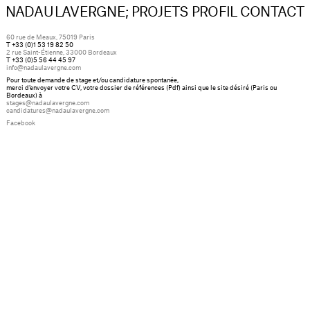
NADAU LAVERGNE;
PROJETS
PROFIL
CONTACT
60 rue de Meaux, 75019 Paris
T +33 (0)1 53 19 82 50
2 rue Saint-Étienne, 33000 Bordeaux
T +33 (0)5 56 44 45 97
info@nadaulavergne.com
Pour toute demande de stage et/ou candidature spontanée,
merci d’envoyer votre CV, votre dossier de références (Pdf) ainsi que le site désiré (Paris ou
Bordeaux) à
stages@nadaulavergne.com
candidatures@nadaulavergne.com
Facebook